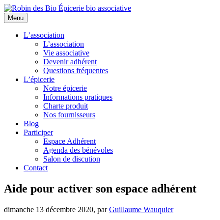
Menu
L’association
L’association
Vie associative
Devenir adhérent
Questions fréquentes
L’épicerie
Notre épicerie
Informations pratiques
Charte produit
Nos fournisseurs
Blog
Participer
Espace Adhérent
Agenda des bénévoles
Salon de discution
Contact
Aide pour activer son espace adhérent
dimanche 13 décembre 2020
,
par
Guillaume Wauquier