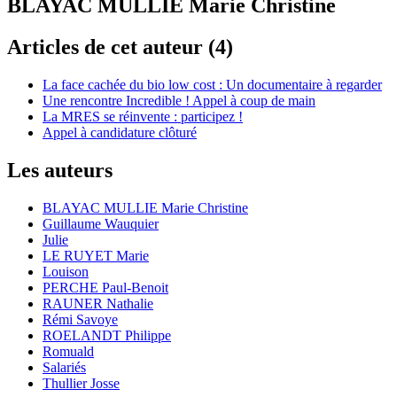
BLAYAC MULLIE Marie Christine
Articles de cet auteur (4)
La face cachée du bio low cost : Un documentaire à regarder
Une rencontre Incredible ! Appel à coup de main
La MRES se réinvente : participez !
Appel à candidature clôturé
Les auteurs
BLAYAC MULLIE Marie Christine
Guillaume Wauquier
Julie
LE RUYET Marie
Louison
PERCHE Paul-Benoit
RAUNER Nathalie
Rémi Savoye
ROELANDT Philippe
Romuald
Salariés
Thullier Josse